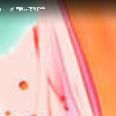
动
品牌商业叙事榜单