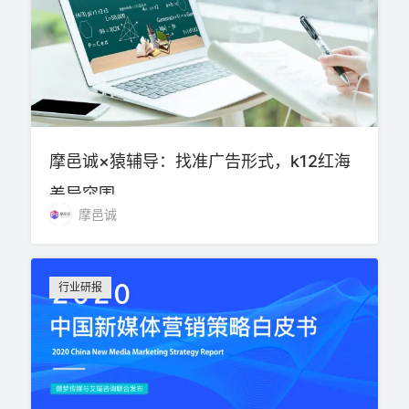
摩邑诚×猿辅导：找准广告形式，k12红海
差异突围
摩邑诚
行业研报