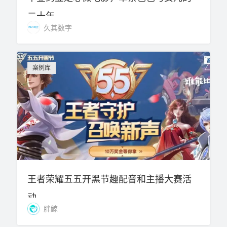
二十年
久其数字
案例库
王者荣耀五五开黑节趣配音和主播大赛活
动
胖鲸