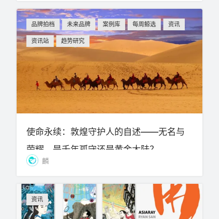
品牌拍档
未来品牌
案例库
每周鲸选
资讯
资讯站
趋势研究
使命永续：敦煌守护人的自述——无名与
荣耀，是千年孤守还是黄金大陆？
麟
资讯