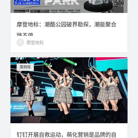
摩登地标：潮酷公园破界勘探，潮能聚合
躁不停
摩登地标
案例库
钉钉开展自救运动，萌化营销是品牌的自