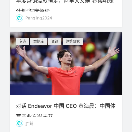
年度营销爆款预定，阿里大文娱“春集明珠
计划”深度解读
Pangjing2024
专访
案例库
资讯
趋势研究
对话 Endeavor 中国 CEO 黄海晨：中国体
育产业方兴未艾
胖鲸