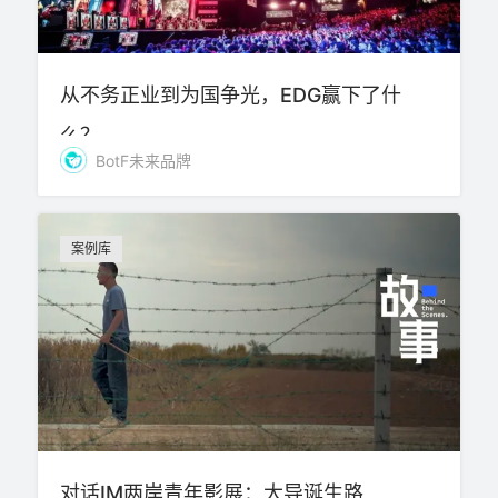
从不务正业到为国争光，EDG赢下了什
么？
BotF未来品牌
案例库
对话IM两岸青年影展：大导诞生路