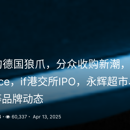
德国狼爪，分众收购新潮，P
sace，if港交所IPO，永辉超
等品牌动态
4
60,337
Apr 13, 2025