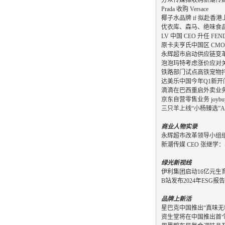
Prada 收购 Versace
椰子水品牌 if 拟赴香港
优衣库、森马、绝味食
LV 中国 CEO 升任 FEND
原卡夫亨氏中国区 CM
永辉超市启动供应链变
泡泡玛特考虑涨价应对
铁路部门试点高铁宠物
达美乐中国今年Q1新开
滴滴在巴西重启外卖业
京东自营零售业务 joyb
三只羊上线“小杨臻选”A
商业人物实录
永辉超市改革领导小组
新潮传媒 CEO 张继
绿光新视线
伊利集团启动16亿元生
B站发布2024年ESG报告
品牌上新活
星巴克中国推出“真味无
资生堂将在中国推出首