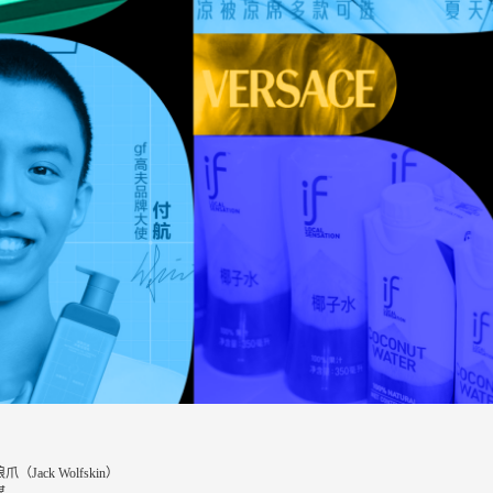
ack Wolfskin）
媒