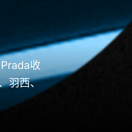
rada收
市、羽西、