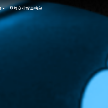
动
品牌商业叙事榜单