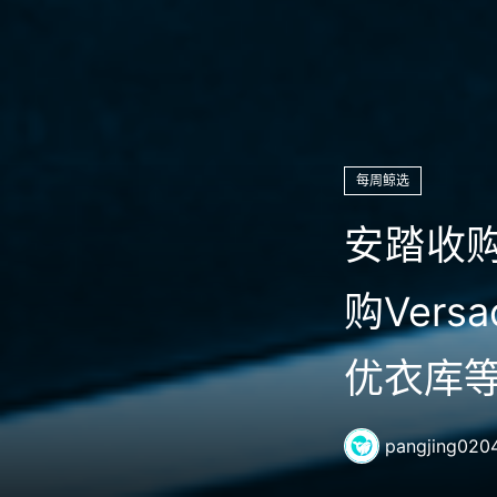
每周鲸选
安踏收购
购Ver
优衣库
pangjing020