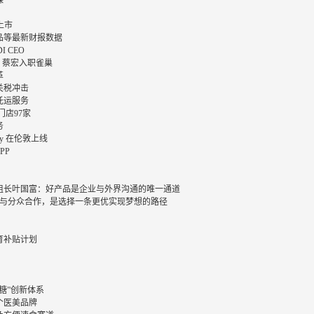
上市
品等最新财报数据
I CEO
O 蔡宏入职雀巢
革
关税冲击
托运服务
门店97家
务
uy 在伦敦上线
PP
组长叶国富：好产品是企业与外界沟通的唯一通道
学：与分众合作，是选择一条更优实现梦想的路径
育补贴计划
糖”创新体系
个医美品牌