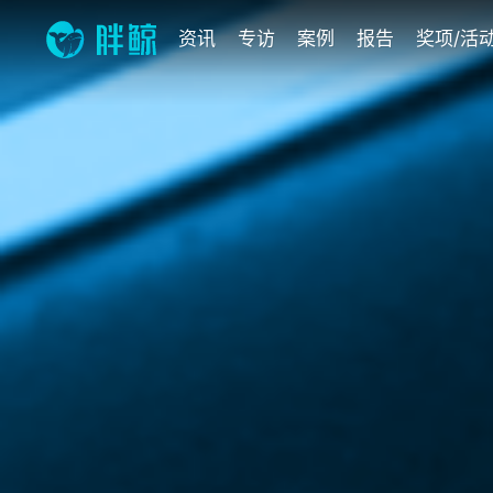
资讯
专访
案例
报告
奖项/活