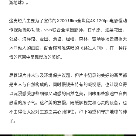
游地球》。
这支短片主要为了宣传的X200 Ultra全焦段4K 120fps电影慢动
作视频摄影功能，vivo联合全球摄影师，在草原、油菜花田、
公路、海洋馆、麦田、池塘、经幡、森林、雪场等场景捕捉天
地间动人的画面，配合郁可唯演唱的《路过人间》，在一种抒
情的氛围中呈现慢放的美好。
尽管短片并未涉及环境保护议题，但片中记录的美好的画面都
是由人与自然构成的，同时慢镜头特有的凝视感，也让观众得
以沉浸感受那些细微又动感的自然之美，回味那些旅途中自由
散漫的孩子气。这种美的放慢，既缓解视觉和心灵的疲惫，也
不由得让大家对生态之美心驰神往，种下凝望和守护地球的种
子。