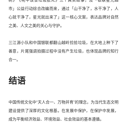
树》《牦牛误食垃圾胀死》三个真实故事，及「银联星光超
市」公益行动综合改编而来，通过「山干净了，水干净了，人
心就干净了，星光就出来了」这一核心文案，表达品牌对自然
之美、人文之美的关心与守护。
三江源小队和中国银联都翻山越岭捡拾垃圾，在大地上种下了
善意，片尾强调拍摄过程中没有产生垃圾，也体现品牌的知行
合一。
结语
中国传统文化中“天人合一、万物并育”的理念，为当代生态文明
建设提供了深厚的文化根基。在发展中保护，在保护中发展，
成为平衡经济效益、环境效益、社会效益的基本遵循。