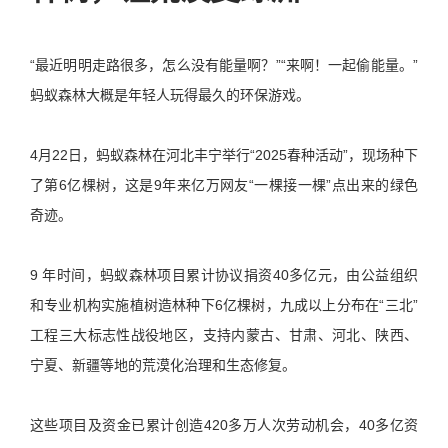
“最近明明走路很多，怎么没有能量啊？”“来啊！一起偷能量。”
蚂蚁森林大概是年轻人玩得最久的环保游戏。
4月22日，蚂蚁森林在河北丰宁举行“2025春种活动”，现场种下
了第6亿棵树，这是9年来亿万网友“一棵接一棵”点出来的绿色
奇迹。
9 年时间，蚂蚁森林项目累计协议捐资40多亿元，由公益组织
和专业机构实施植树造林种下6亿棵树，九成以上分布在“三北”
工程三大标志性战役地区，支持内蒙古、甘肃、河北、陕西、
宁夏、新疆等地的荒漠化治理和生态修复。
这些项目及资金已累计创造420多万人次劳动机会，40多亿资