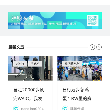
最新文章


案例库
研究所
新消费观察
暴走20000步刷
日行万步领鸡
完WAIC，我发现
蛋？BW里的赛博
AI最赚钱的不是
朝圣，藏着品牌
pangjing0204
胖鲸传媒