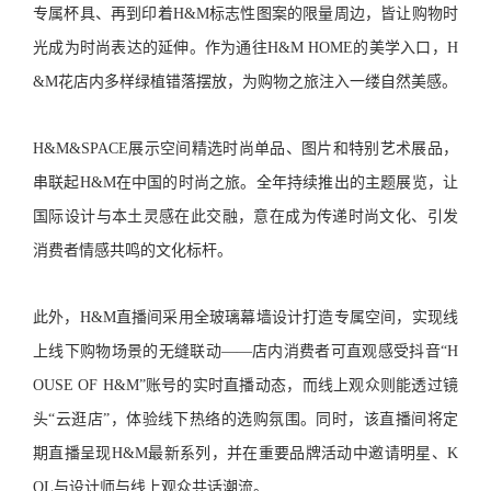
专属杯具、再到印着H&M标志性图案的限量周边，皆让购物时
光成为时尚表达的延伸。作为通往H&M HOME的美学入口，H
&M花店内多样绿植错落摆放，为购物之旅注入一缕自然美感。
H&M&SPACE展示空间精选时尚单品、图片和特别艺术展品，
串联起H&M在中国的时尚之旅。全年持续推出的主题展览，让
国际设计与本土灵感在此交融，意在成为传递时尚文化、引发
消费者情感共鸣的文化标杆。
此外，H&M直播间采用全玻璃幕墙设计打造专属空间，实现线
上线下购物场景的无缝联动——店内消费者可直观感受抖音“H
OUSE OF H&M”账号的实时直播动态，而线上观众则能透过镜
头“云逛店”，体验线下热络的选购氛围。同时，该直播间将定
期直播呈现H&M最新系列，并在重要品牌活动中邀请明星、K
OL与设计师与线上观众共话潮流。