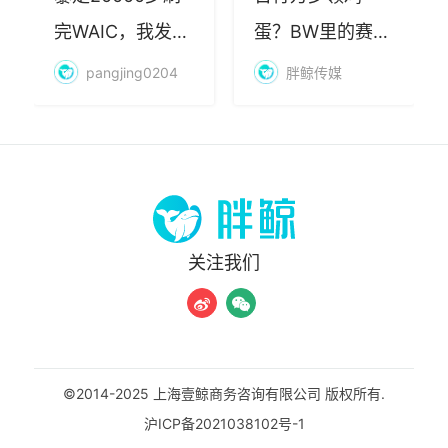
完WAIC，我发现
蛋？BW里的赛博
AI最赚钱的不是
朝圣，藏着品牌
pangjing0204
胖鲸传媒
算力
年轻化的密码
关注我们
©2014-2025 上海壹鲸商务咨询有限公司 版权所有.
沪ICP备2021038102号-1