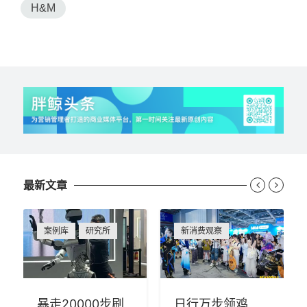
H&M
最新文章


案例库
研究所
新消费观察
暴走20000步刷
日行万步领鸡