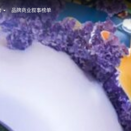
动
品牌商业叙事榜单