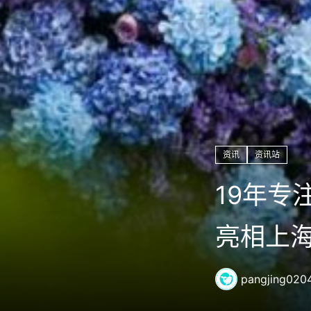
资讯
资讯站
19年专
亮相上
pangjing020