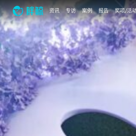
资讯
专访
案例
报告
奖项/活