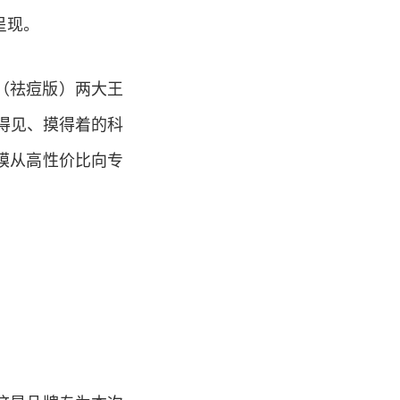
呈现。
（祛痘版）两大王
得见、摸得着的科
膜从高性价比向专