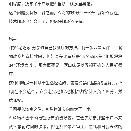
明程度，决定了用户是把AI当助手还是当黑箱。
这个问题没有被回答之前，AI购物的“最后一公里”就始终存在。
技术闭环已经合上了，但信任闭环还没有。
尾声
许多“老吃家”分享过自己找餐厅的方法。有一步叫看差评——食
物难吃的直接排除，但如果差评写的是“服务态度差”“地板粘粘
的”“环境太吵”，那大概率是一家口味足以傲视群雄的人民好餐
厅。
这种判断是一种基于生活经验的、带着点黑色幽默的理解力。A
I现在不会这个，它会老实地把“地板粘粘的”计入负面评分，然
后降权。
千问接入淘宝之后，AI购物确实向前走了一步。
AI购物不会平均接管所有消费场景。它会先切走那些用户本来
就不想花时间的决策，但在那些带着审美、情绪和自我表达的