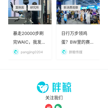
案例库
研究所
新消费观察
暴走20000步刷
日行万步领鸡
完WAIC，我发现
蛋？BW里的赛博
AI最赚钱的不是
朝圣，藏着品牌
pangjing0204
胖鲸传媒
算力
年轻化的密码
关注我们