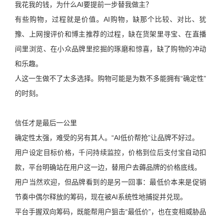
我花我的钱，为什么AI要提前一步替我做主？
有些购物，过程就是价值。AI购物，缺那个比较、对比、犹
豫、上网搜评价和博主推荐的过程，缺在货架里寻宝、在直播
间里浏览、在小众品牌里挖掘的琢磨和惊喜，缺了购物的冲动
和乐趣。
人这一生做不了太多选择。购物可能是为数不多能拥有“确定性”
的时刻。
信任才是最后一公里
确定性太强，难受的另有其人。“AI低价帮抢”让品牌不好过。
用户设定目标价格，千问持续监控，价格到位后支付宝自动扣
款，平台明确站在用户这一边，替用户去薅品牌的价格底线。
用户当然欢迎，但品牌看到的是另一回事：最低价本来是促销
节奏中偶尔释放的筹码，现在被AI系统性地捕捉并兑现。
平台手握双向筹码，既能帮用户狙击“最低价”，也在变相威胁品