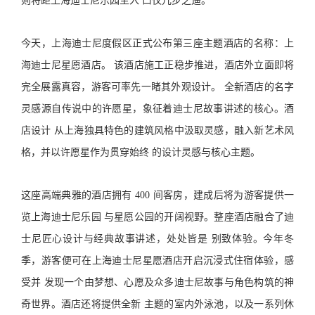
则将距上海迪士尼乐园主入 口仅几步之遥。
今天，上海迪士尼度假区正式公布第三座主题酒店的名称：上
海迪士尼星愿酒店。 该酒店施工正稳步推进，酒店外立面即将
完全展露真容，游客可率先一睹其外观设计。 全新酒店的名字
灵感源自传说中的许愿星，象征着迪士尼故事讲述的核心。酒
店设计 从上海独具特色的建筑风格中汲取灵感，融入新艺术风
格，并以许愿星作为贯穿始终 的设计灵感与核心主题。
这座高端典雅的酒店拥有 400 间客房，建成后将为游客提供一
览上海迪士尼乐园 与星愿公园的开阔视野。整座酒店融合了迪
士尼匠心设计与经典故事讲述，处处皆是 别致体验。今年冬
季，游客便可在上海迪士尼星愿酒店开启沉浸式住宿体验，感
受并 发现一个由梦想、心愿及众多迪士尼故事与角色构筑的神
奇世界。酒店还将提供全新 主题的室内外泳池，以及一系列休