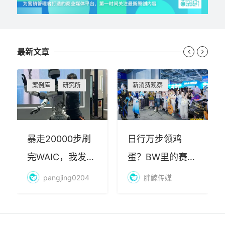
最新文章


案例库
研究所
新消费观察
暴走20000步刷
日行万步领鸡
完WAIC，我发现
蛋？BW里的赛博
AI最赚钱的不是
朝圣，藏着品牌
pangjing0204
胖鲸传媒
算力
年轻化的密码