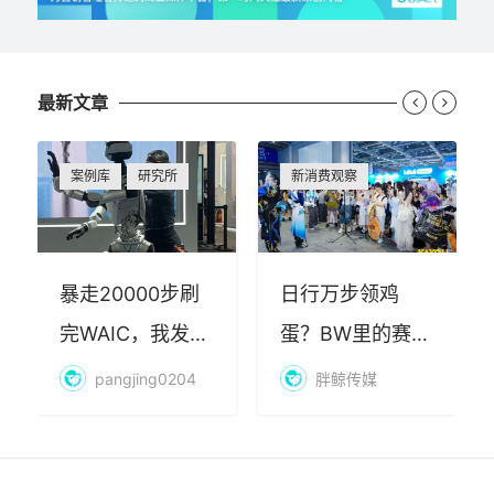
最新文章


案例库
研究所
新消费观察
暴走20000步刷
日行万步领鸡
完WAIC，我发现
蛋？BW里的赛博
AI最赚钱的不是
朝圣，藏着品牌
pangjing0204
胖鲸传媒
算力
年轻化的密码