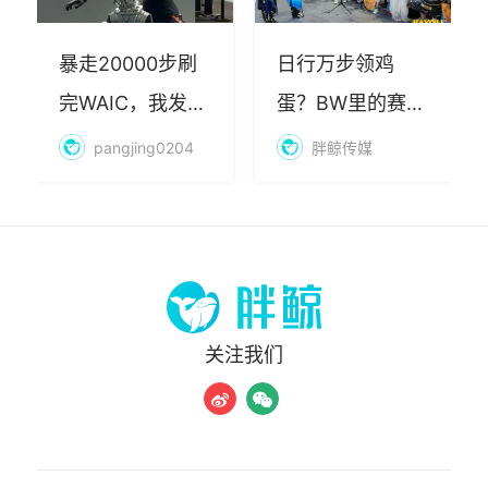
暴走20000步刷
日行万步领鸡
完WAIC，我发现
蛋？BW里的赛博
AI最赚钱的不是
朝圣，藏着品牌
pangjing0204
胖鲸传媒
算力
年轻化的密码
关注我们