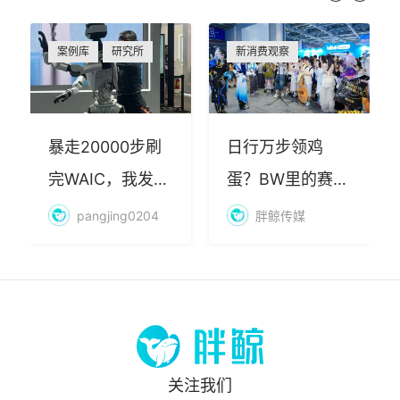
案例库
研究所
新消费观察
暴走20000步刷
日行万步领鸡
完WAIC，我发现
蛋？BW里的赛博
AI最赚钱的不是
朝圣，藏着品牌
pangjing0204
胖鲸传媒
算力
年轻化的密码
关注我们