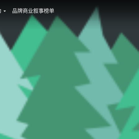
动
品牌商业叙事榜单