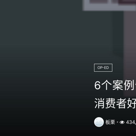
OP-ED
6个案
消费者
板栗
434