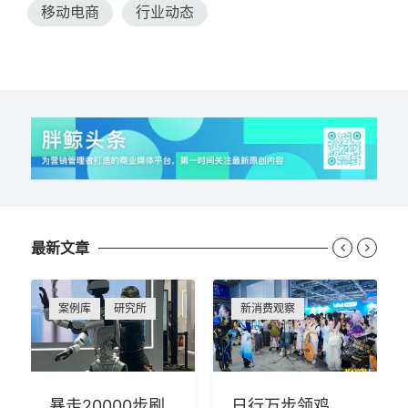
移动电商
行业动态
最新文章


案例库
研究所
新消费观察
暴走20000步刷
日行万步领鸡