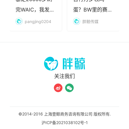
完WAIC，我发现
蛋？BW里的赛博
AI最赚钱的不是
朝圣，藏着品牌
pangjing0204
胖鲸传媒
算力
年轻化的密码
关注我们
©2014-2016 上海壹鲸商务咨询有限公司 版权所有.
沪ICP备2021038102号-1