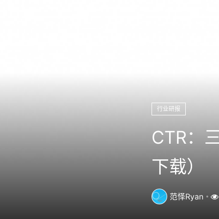
行业研报
CTR：
下载）
范怿Ryan