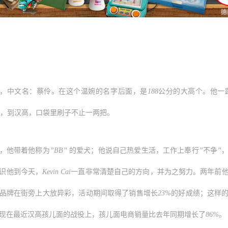
，中文名：蔡伶。在这个温婉的名字后面，是
188
公分的大高个。他一
，到汉高，口袋里刷子不止一两把。
，他带着他称为
”BB”
的爱犬；他说自己热爱生活，工作上奉行
”
不争
”
识他到今天，
Kevin Cai
一直非常清楚自己的方向，并为之努力。两年前
品牌在街旁上大放异彩，活动期间取得了销售增长
23%
的好成绩；这样
现在最近汉高孩儿面的战役上，孩儿面电商销量比去年同期增长了
86%
。