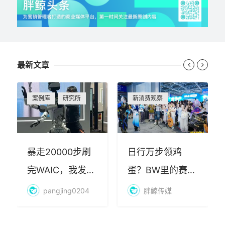
最新文章


案例库
研究所
新消费观察
暴走20000步刷
日行万步领鸡
完WAIC，我发现
蛋？BW里的赛博
AI最赚钱的不是
朝圣，藏着品牌
pangjing0204
胖鲸传媒
算力
年轻化的密码