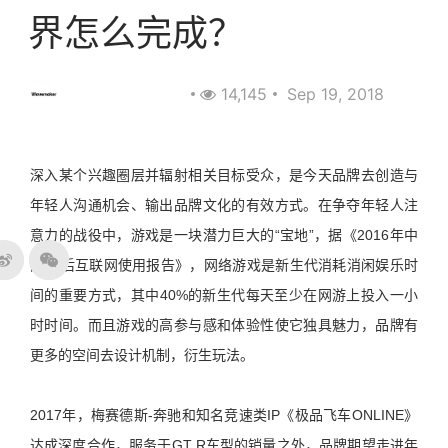
界怎么完成？
Wavemaker蔚迈
14,145
Sep 19, 2018
深入某个兴趣圈层并辐射相关目标受众，是今天品牌去创造与
年轻人沟通机会、输出品牌文化的有效方式。在争夺年轻人注
意力的战役中，游戏是一块潜力巨大的“宝地”，据《2016年中
国90后互联网使用报告》，网络游戏是新生代消耗消闲娱乐时
间的重要方式，其中40%的新生代每天至少在网游上投入一小
时时间。而且游戏的高参与感和体验性使它独具魅力，品牌有
更多的空间去设计机制，衍生玩法。
2017年，梅赛德斯-奔驰和知名竞速类IP《极品飞车ONLINE》
达成深度合作，服务于GT R车型的销量之外，品牌期望走进年