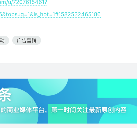
com/u/7207615461?
6&topsug=1&is_hot=1#1582532465186
动
广告营销