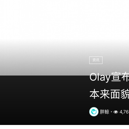
资讯
Olay
本来面
胖鲸
4,7