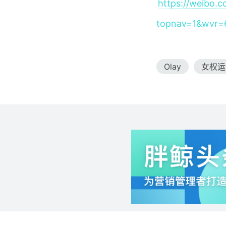
https://weibo.
topnav=1&wvr=
Olay
女权运