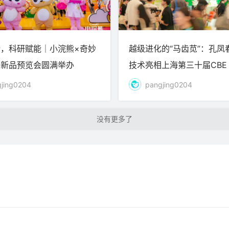
，科研赋能｜小浣熊×奇妙
越级进化的“马齿苋”：孔凤
名新品预览会圆满举办
技术亮相上海第三十届CBE
jing0204
pangjing0204
加载更多