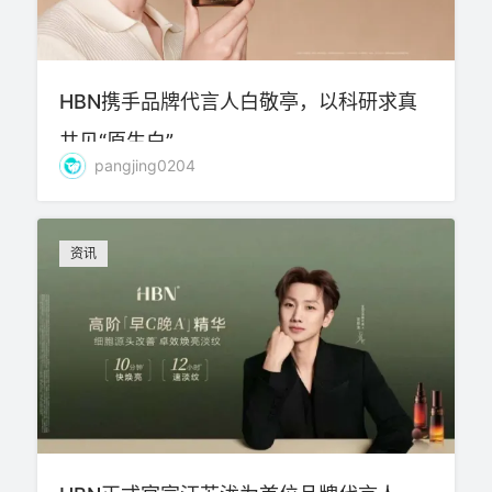
HBN携手品牌代言人白敬亭，以科研求真
共见“原生白”
pangjing0204
资讯