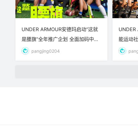
UNDER ARMOUR安德玛启动“这就
UNDE
是腰旗”全年推广企划 全面加码中国
能运动
腰旗橄榄球发展
运动零
pangjing0204
pang