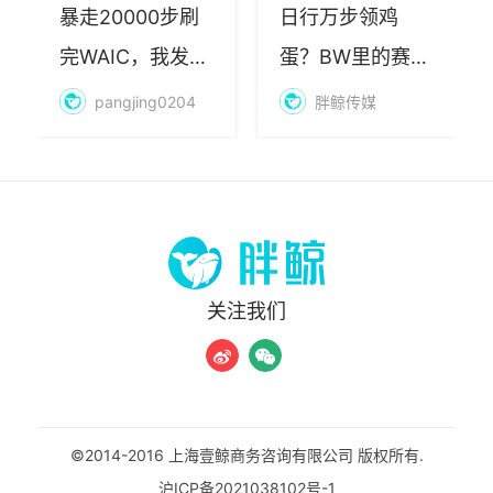
暴走20000步刷
日行万步领鸡
完WAIC，我发现
蛋？BW里的赛博
AI最赚钱的不是
朝圣，藏着品牌
pangjing0204
胖鲸传媒
算力
年轻化的密码
关注我们
©2014-2016 上海壹鲸商务咨询有限公司 版权所有.
沪ICP备2021038102号-1