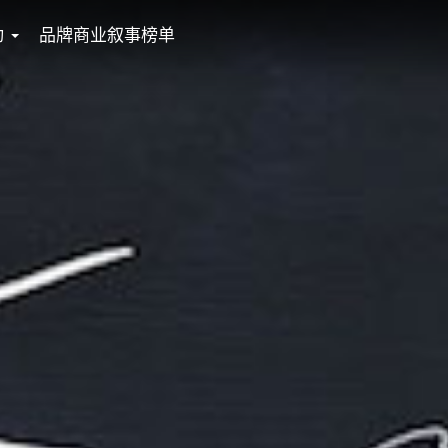
动
品牌商业叙事榜单