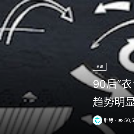
资讯
90后“
趋势明
胖鲸
50,