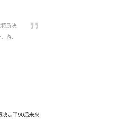
大特质决
行、游、
决定了90后未来