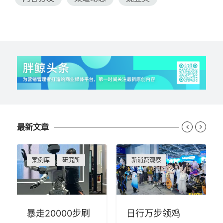
最新文章


案例库
研究所
新消费观察
暴走20000步刷
日行万步领鸡