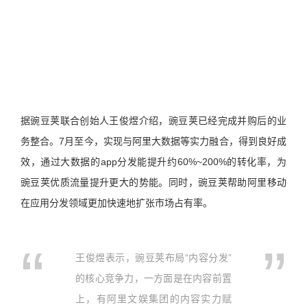
据豌豆荚联合创始人王俊煜介绍，豌豆荚已经完成并购后的业
务整合。7月至今，实现与阿里大数据等实力融合，得到良好成
效，通过大数据的app分发能提升约60%~200%的转化率，为
豌豆荚优质流量提升更大的势能。同时，豌豆荚帮助阿里移动
在应用分发领域更加快速地扩张市场占有率。
王俊煜表示，豌豆荚布局“内容分发”
的核心竞争力，一方面是在内容前置
上，有阿里文娱集团的内容实力赋