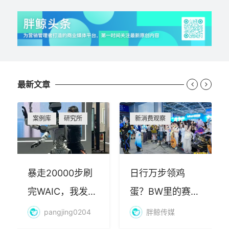
最新文章


案例库
研究所
新消费观察
暴走20000步刷
日行万步领鸡
完WAIC，我发现
蛋？BW里的赛博
AI最赚钱的不是
朝圣，藏着品牌
pangjing0204
胖鲸传媒
算力
年轻化的密码