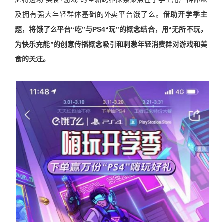
及拥有强大年轻群体基础的外卖平台饿了么。
借助开学季主
题，将饿了么平台
“
吃
”
与
PS4“
玩
”
的概念结合，用
“
无所不玩，
为快乐充能
”
的创意传播概念吸引和刺激年轻消费群对游戏和美
食的关注。