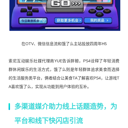
在
OTV
、微信信息流和饿了么主站投放四周年
H5
索尼互动娱乐社媒代理商
YUE
告诉胖鲸，
PS4
诠释了年轻消费
群休闲娱乐的生活方式，饿了么则是年轻群体追求美食而选择
的生活服务类平台，俩者结合让美食
TA
了解喜欢
PS4
，让游戏
T
A
喜欢饿了么，实现从功能到用户体验的互补。
多渠道媒介助力线上话题造势，为
平台和线下快闪店引流