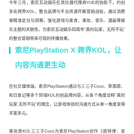
今年三月，索尼互动娱乐在其社媒代理商
YUE
的协助下，约创
多名跨界
KOL
，整合品牌与平台资源开展营销战役，通过消费
者精准定位与洞察，强化游戏与美食、美妆、音乐、漫画等娱
乐主题的关联性，为索尼互动娱乐四周年
“
真的玩家，无所不玩
”
的整合营销带来可观的传播效果。
索尼PlayStation X
跨界KOL，
让
内容沟通更生动
在社交媒体端，索尼
PlayStation
通过与三三子
Coco
、草图君、
和日食记等多个领域
KOL
约创品牌内容，从各个角度诠释
“
真的
玩家
无所不玩
”
的理念，让游戏体验的沟通方式从单一角度变得
丰富多元。
美妆类
KOL
三三子
Coco
为索尼
PlayStation
创作《底特律：变