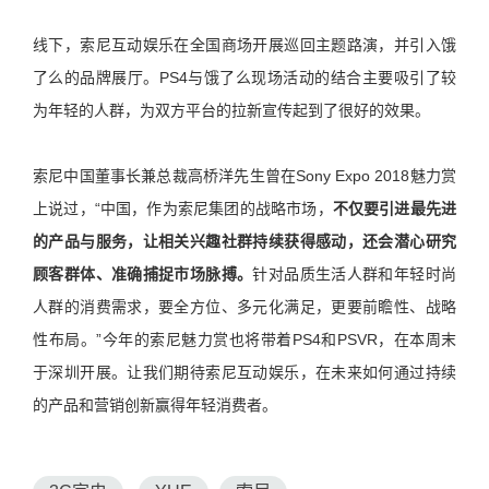
线下，索尼互动娱乐在全国商场开展巡回主题路演，并引入饿
了么的品牌展厅。
PS4
与饿了么现场活动的结合主要吸引了较
为年轻的人群，为双方平台的拉新宣传起到了很好的效果。
索尼中国董事长兼总裁高桥洋先生曾在
Sony Expo 2018
魅力赏
上说过，
“
中国，作为索尼集团的战略市场，
不仅要引进最先进
的产品与服务，让相关兴趣社群持续获得感动，还会潜心研究
顾客群体、准确捕捉市场脉搏。
针对品质生活人群和年轻时尚
人群的消费需求，要全方位、多元化满足，更要前瞻性、战略
性布局。
”
今年的索尼魅力赏也将带着
PS4
和
PSVR
，在本周末
于深圳开展。让我们期待索尼互动娱乐，在未来如何通过持续
的产品和营销创新赢得年轻消费者。