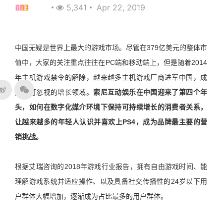
YUE
5,341
Apr 22, 2019
中国无疑是世界上最大的游戏市场。尽管在
379
亿美元的整体市
值中，大家的关注重点往往在
PC
端和移动端上，但是随着
2014
年主机游戏禁令的解除，越来越多主机游戏厂商进军中国，成
为不可忽视的增长领域。
索尼互动娱乐在中国迎来了第四个年
头，如何在数字化媒介环境下保持可持续增长的消费者关系，
让越来越多的年轻人认识并喜欢上
PS4
，成为品牌最主要的营
销挑战。
根据艾瑞咨询的
2018
年游戏行业报告，拥有自由游戏时间、能
理解游戏系统并适应操作、以及具备社交传播性的
24
岁以下用
户群体大幅增加，逐渐成为占比最多的用户群体。