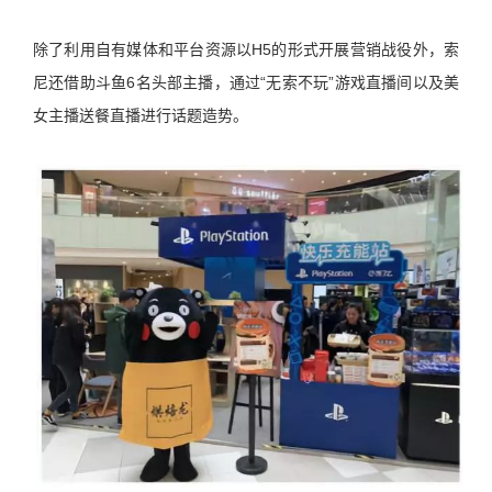
除了利用自有媒体和平台资源以
H5
的形式开展营销战役外，索
尼还借助斗鱼
6
名头部主播，通过
“
无索不玩
”
游戏直播间以及美
女主播送餐直播进行话题造势。