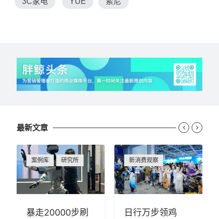
3C家电
YUE
索尼
最新文章


案例库
研究所
新消费观察
暴走20000步刷
日行万步领鸡