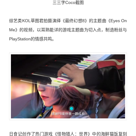
三三字
Coco
截图
综艺类
KOL
草图君拍摄演绎《最终幻想
8
》的主题曲《
Eyes On
Me
》的视频，以耳熟能详的游戏主题曲为切入点，制造粉丝与
PlayStation
的情感共鸣。
日食记创作了热门游戏《怪物猎人：世界》中的海鲜猫饭复刻