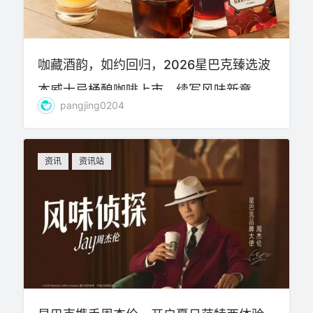
咖藏酒韵，如约回归，2026星巴克臻选波
本威士忌桶酿咖啡上市，续写风味新章
pangjing0204
资讯
资讯站