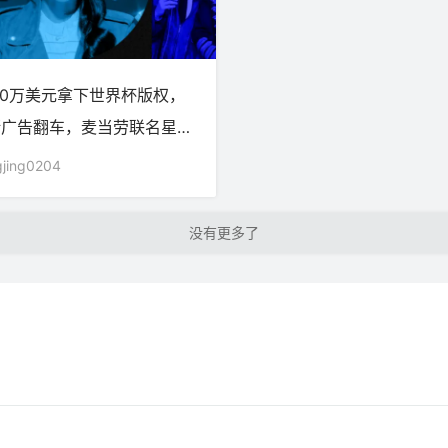
00万美元拿下世界杯版权，
斯广告翻车，麦当劳联名星星
事可乐、韶音、爷爷不泡茶等
jing0204
态
加载更多