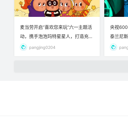
麦当劳开启“喜欢您来玩”六一主题活
央视60
动，携手泡泡玛特星星人，打造充满
泰兰尼
想象的童趣体验
人，百
pangjing0204
pang
品牌动