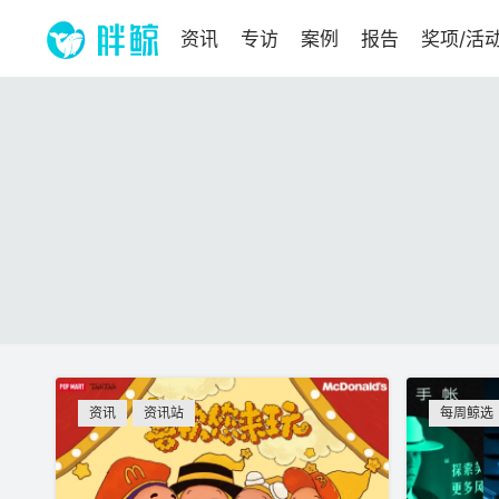
资讯
专访
案例
报告
奖项/活
资讯
资讯站
每周鲸选