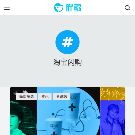
淘宝闪购
每周鲸选
资讯
资讯站