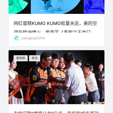
网红蛋糕KUMO KUMO批量关店，美的空
调在欧洲爆火，爱奇艺《喜剧之王单口
pangjing0204
季》第三季开播，耐克、淘宝闪购、骆驼
防晒等品牌动态
案例库
资讯