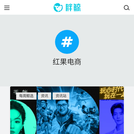
红果电商
每周鲸选
资讯
资讯站