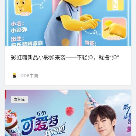
彩虹糖新品小彩弹来袭——不轻弹，就捣“弹”
DDB中国
案例库