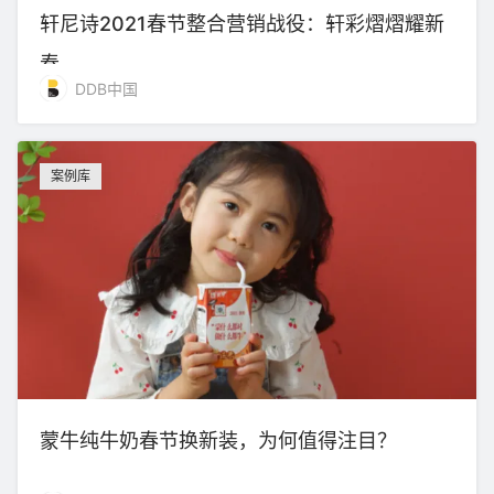
轩尼诗2021春节整合营销战役：轩彩熠熠耀新
春
DDB中国
案例库
蒙牛纯牛奶春节换新装，为何值得注目？