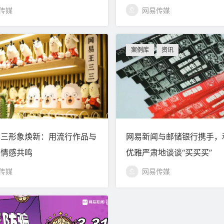
传媒
网易传媒
案例库
资讯
三三形象焕新：用流行作品与
网易新闻与邮储银行携手，
立情感共鸣
优雅严肃地谈谈“买买买”
传媒
网易传媒