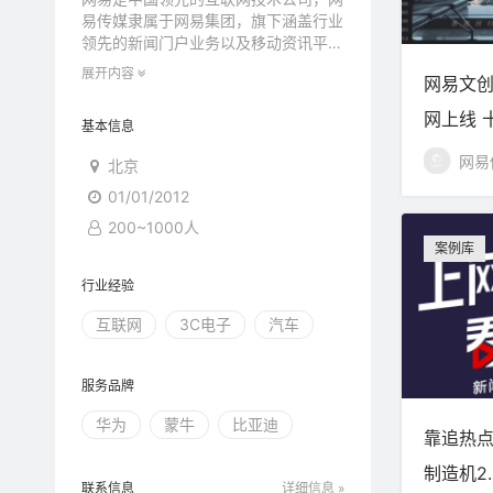
易传媒隶属于网易集团，旗下涵盖行业
领先的新闻门户业务以及移动资讯平台
业务，集中运营网易门户、网易新闻客
展开内容
网易文
户端、网易公开课等核心内容产品，是
“内容消费升级的引领者”。
网上线 
基本信息
网易传媒在内容资讯业务方面始终保持
市场领先地位。网易新闻融合资讯平台
事”
网易
北京
及品质原创内容策划为一体，全天候
01/01/2012
24小时报道新闻热点及突发事件，信
息触角遍布全球，重大报道从未缺席；
200~1000人
有深度、有温度的原创报道，以及有趣
案例库
有料的网易跟贴，更是赢得行业和用户
的认可。2011年初，网易新闻客户端
行业经验
上线，受众知名度、行业口碑、下载
互联网
3C电子
汽车
量、用户粘性等核心指标一直位居行业
前列。
服务品牌
华为
蒙牛
比亚迪
靠追热点
制造机2.
联系信息
详细信息 »