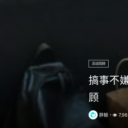
活动回顾
搞事不
顾
胖鲸
7,98