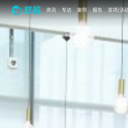
资讯
专访
案例
报告
奖项/活