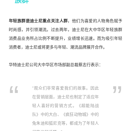
族群
年轻族群是迪士尼重点关注人群
，他们为喜爱的人物角色赋予
时尚感，并引领潮流。过去两年，迪士尼在大中华区年轻族群
消费品业务所占比例不断提升，业绩增长迅速。而为吸引年轻
消费者，迪士尼或将更多与年轻、潮流品牌展开合作。
华特迪士尼公司大中华区市场部副总裁蔡志行表示：
“观众们非常喜爱我们的故事。因此
在营销层面，迪士尼也制定了适应年
轻人喜好的营销方式。《超能陆战
队》中的大白、《疯狂动物城》中的
兔朱迪和狐尼克等，都成为了年轻人