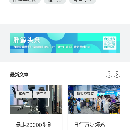
最新文章


案例库
研究所
新消费观察
暴走20000步刷
日行万步领鸡