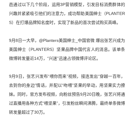
邑通过以下几个阶段，运用3P营销模型，引发目标消费群体的
兴趣并紧紧吸引他们的注意力，成功帮助美国绅士（PLANTER
S）在打爆品牌知名度时，实现了新品的首次尝试购买高峰。
9月8日一大早，@Planters美国绅士_中国官微 爆出张艺兴成为
美国绅士（PLANTERS）坚果品牌中国代言人的消息。该单条
微博转发量近14万，“兴迷”迅速占领微博评论区。
9月9日，张艺兴发布“喂你而来”视频，接连发出“穿越一百年，
去到你的身边”情话，并配以“吻喂”坚果的举动，用坚果实力撩
妹。同时，官方发布视频，向粉丝预告9月20日晚，张艺兴将通
过直播用各种方式“喂坚果”，引发粉丝瞬间沸腾，最终单条微博
转发量超过了30万。