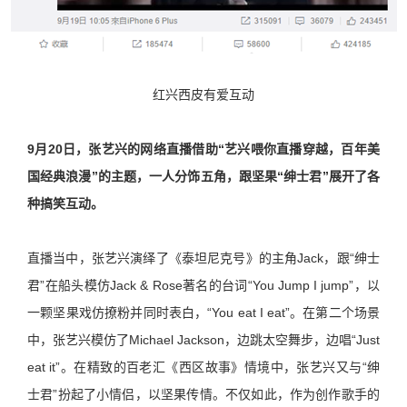
红兴西皮有爱互动
9月20日，张艺兴的网络直播借助“艺兴喂你直播穿越，百年美
国经典浪漫”的主题，一人分饰五角，跟坚果“绅士君”展开了各
种搞笑互动。
直播当中，张艺兴演绎了《泰坦尼克号》的主角Jack，跟“绅士
君”在船头模仿Jack & Rose著名的台词“You Jump I jump”，以
一颗坚果戏仿撩粉并同时表白，“You eat I eat”。在第二个场景
中，张艺兴模仿了Michael Jackson，边跳太空舞步，边唱“Just
eat it”。在精致的百老汇《西区故事》情境中，张艺兴又与“绅
士君”扮起了小情侣，以坚果传情。不仅如此，作为创作歌手的