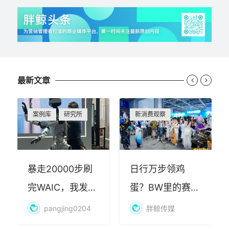
最新文章


案例库
研究所
新消费观察
暴走20000步刷
日行万步领鸡
完WAIC，我发现
蛋？BW里的赛博
AI最赚钱的不是
朝圣，藏着品牌
pangjing0204
胖鲸传媒
算力
年轻化的密码