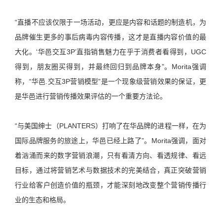
“直播不应该仅限于一场活动，更应是内容和话题的制造机，为
品牌催生更多的事后病毒内容传播，这才是直播内容价值的最
大化。‘华邑交互3P’直指销售魅力在乎于消费者看得到，UGC
得到，朋友圈买得到，并最终回归到品牌本身”。Morita强调
称，“华邑.交互3P营销模型”是一个现象级营销效果的保证，更
是华邑进行营销传播效果评估的一个重要方法论。
“与美国绅士（PLANTERS）打响了在华品牌的进程一样，在为
国际品牌服务的旅途上，华邑已经上路了”。Morita强调，面对
着汹涌而来的数字营销浪潮，只有看清方向、看透规律、看远
目标，通过将营销艺术与数据技术的完美结合，真正突破营销
行业给客户创造价值的瓶颈，才能深刻地改变整个营销传播行
业的生态和格局。