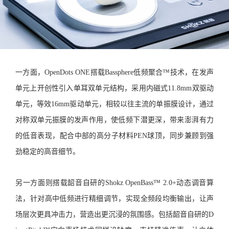
一方面，OpenDots ONE搭载Bassphere低频聚合™技术，在发声
单元上开创性引入单耳双单元结构，采用内磁式11.8mm双驱动
单元，等效16mm驱动单元，相较以往主流的单振膜设计，通过
对称双单元振膜的发声作用，使低频下潜更深，带来澎湃有力
的低音表现，配合中部的高分子材料PEN球顶，同步兼顾到强
劲稳定的高音细节。
另一方面则搭载韶音自研的Shokz OpenBass™ 2.0+动态调音算
法，针对高中低频进行精细调节，实现全频段均衡输出，让声
场层次更具冲击力，营造出更沉浸的氛围感。包括韶音自研的D