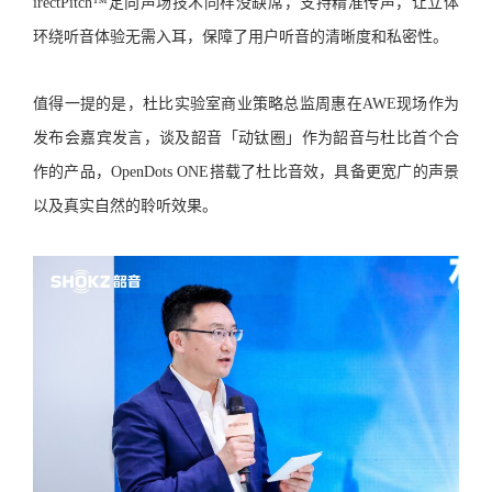
irectPitch™定向声场技术同样没缺席，支持精准传声，让立体
环绕听音体验无需入耳，保障了用户听音的清晰度和私密性。
值得一提的是，杜比实验室商业策略总监周惠在AWE现场作为
发布会嘉宾发言，谈及韶音「动钛圈」作为韶音与杜比首个合
作的产品，OpenDots ONE搭载了杜比音效，具备更宽广的声景
以及真实自然的聆听效果。