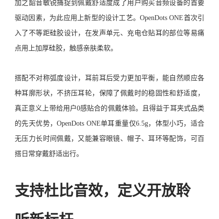
加之韶音敏锐捕捉到佩戴舒适度成了用户购买音频设备的首要
驱动因素，为此应用上新型的设计工艺。OpenDots ONE首次引
入了不等距硅胶设计，在发声单元、充电仓贴耳的部位等易痛
点用上加厚硅胶，触感亲肤柔软。
搭配不对称弧度设计，耳前耳后受力更加平衡，能自然顺应各
种耳廓形状，不挤压耳轮，保障了佩戴时的稳固性和舒适度，
真正意义上带给用户0感贴合的佩戴体验。且得益于耳夹式品类
的先天优势，OpenDots ONE单耳重量仅6.5g，体型小巧，适合
无压力长时间佩戴，又能兼容眼镜、帽子、耳环等配饰，可百
搭日常穿戴舒适出行。
支持杜比音效，定义开放聆