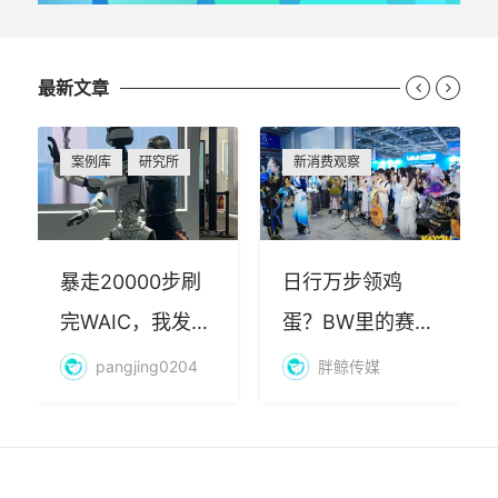
最新文章


案例库
研究所
新消费观察
暴走20000步刷
日行万步领鸡
完WAIC，我发现
蛋？BW里的赛博
AI最赚钱的不是
朝圣，藏着品牌
pangjing0204
胖鲸传媒
算力
年轻化的密码