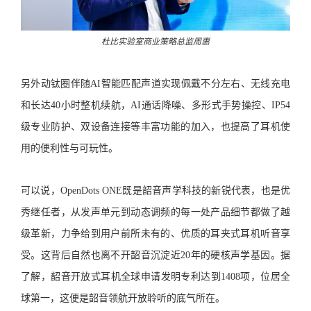
杜比实验室商业策略总监周惠
另外动钛圈伴随AI智能匹配声道实现佩戴不分左右、无线充电
和长达40小时整机续航，AI通话降噪、多形式手势操控、IP54
级专业防护、双设备连接等丰富功能的加入，也提高了耳机使
用的便利性与可玩性。
可以说，OpenDots ONE既是韶音声学科技的新锐代表，也是优
秀继任者，从发声单元到动态调频的每一处产品细节都做了越
级革新，力争给到用户前所未有的、优质的耳夹式耳机听音享
受。这背后自然也离不开韶音沉淀近20年的硬核声学基因。据
了解，韶音开放式耳机全球申请发明专利达到1408项，位居全
球第一，这便是韶音领航开放聆听的底气所在。