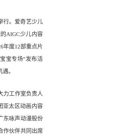
京举行。爱奇艺少儿
AIGC少儿内容
6年度12部重点片
线宝宝专场”发布活
机遇。
大力工作室负责人
索集团亚太区动画内容
，广东咏声动漫股份
位合作伙伴共同出席