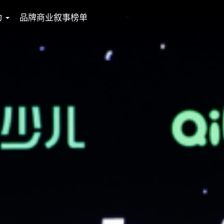
动
品牌商业叙事榜单