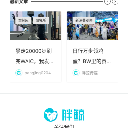
最新文章


案例库
研究所
新消费观察
暴走20000步刷
日行万步领鸡
完WAIC，我发现
蛋？BW里的赛博
AI最赚钱的不是
朝圣，藏着品牌
pangjing0204
胖鲸传媒
算力
年轻化的密码
关注我们