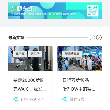
最新文章


案例库
研究所
新消费观察
暴走20000步刷
日行万步领鸡
完WAIC，我发现
蛋？BW里的赛博
AI最赚钱的不是
朝圣，藏着品牌
pangjing0204
胖鲸传媒
算力
年轻化的密码