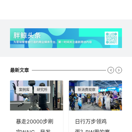
最新文章


案例库
研究所
新消费观察
暴走20000步刷
日行万步领鸡