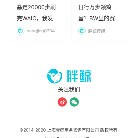
暴走20000步刷
日行万步领鸡
完WAIC，我发现
蛋？BW里的赛博
AI最赚钱的不是
朝圣，藏着品牌
pangjing0204
胖鲸传媒
算力
年轻化的密码
关注我们
©2014-2020 上海壹鲸商务咨询有限公司 版权所有.