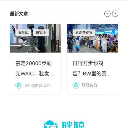
最新文章


案例库
研究所
新消费观察
暴走20000步刷
日行万步领鸡
完WAIC，我发现
蛋？BW里的赛博
AI最赚钱的不是
朝圣，藏着品牌
pangjing0204
胖鲸传媒
算力
年轻化的密码