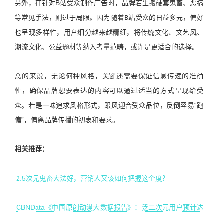
另外，在针对B站受众制作广告时，品牌若生搬硬套鬼畜、恶搞
等常见手法，则过于局限。因为随着B站受众的日益多元，偏好
也呈现多样性，用户细分越来越精细，将传统文化、文艺风、
潮流文化、公益题材等纳入考量范畴，或许是更适合的选择。
总的来说，无论何种风格，关键还需要保证信息传递的准确
性，确保品牌想要表达的内容可以通过适当的方式呈现给受
众。若是一味追求风格形式，跟风迎合受众品位，反倒容易“跑
偏”，偏离品牌传播的初衷和要求。
相关推荐：
2.5次元鬼畜大法好，营销人又该如何把握这个度？
CBNData《中国原创动漫大数据报告》：泛二次元用户预计达