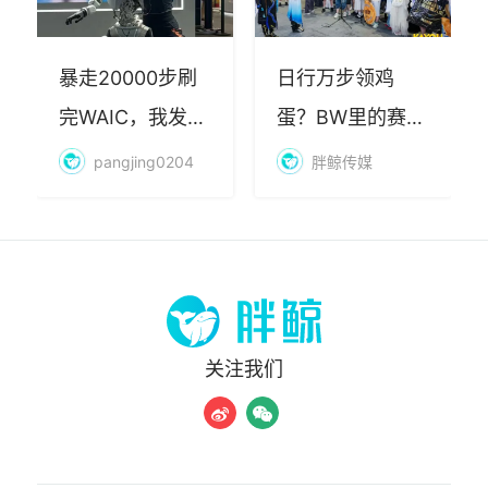
暴走20000步刷
日行万步领鸡
完WAIC，我发现
蛋？BW里的赛博
AI最赚钱的不是
朝圣，藏着品牌
pangjing0204
胖鲸传媒
算力
年轻化的密码
关注我们