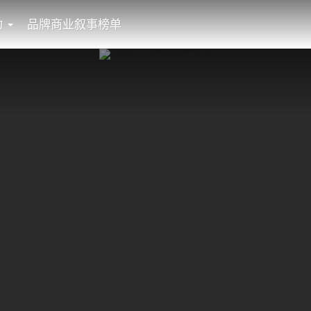
动
品牌商业叙事榜单