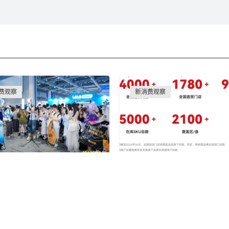
费观察
新消费观察
万步领鸡蛋？BW里的赛博
一家叫惠宜选的公司，竟把
，藏着品牌年轻化的密码
便利店”开到了 4000 家
胖鲸传媒
胖鲸传媒