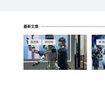
最新文章
案例库
研究所
新消
1 分钱
暴走20000步刷完WAIC，我发
日行
现AI最赚钱的不是算力
朝圣
pangjing0204