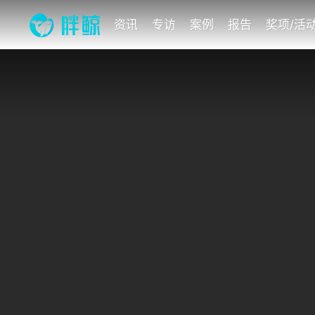
资讯
专访
案例
报告
奖项/活