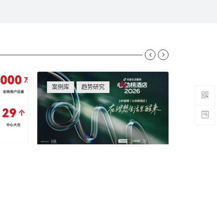


案例库
趋势研究
资讯
“线上
当酒店成为目的地，一张榜单如
LV成了
何回答用户“这个假期怎么过”？
专栏, 作者
Em