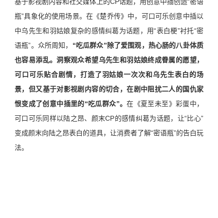
基于影视剧内容和社交媒体上的CP话题，用创意中插创造“密语
瓶”具象化的使用场景。在《楚乔传》中，可口可乐创意中插以
中乌先生和羽姑娘复杂的感情纠葛为话题，用“表白梗”衬托“密
语瓶”。众所周知，
“吃瓜群众”除了爱围观，热心肠的八卦体质
也容易添乱。洞察观众希望乌先生和羽姑娘终成眷属的愿望，
可口可乐贴合剧情，打造了羽姑娘一次次和乌先生表白的场
景，但又基于对影视剧内容的切合，在剧中阻扰二人的国仇家
恨变成了创意中插里的“吃瓜群众”。
在《夏至未至》彩蛋中，
可口可乐同样以陆之昂、颜末CP的感情纠葛为话题，让“比心”
变成颜末向陆之昂表白的道具，让消费者了解“密语瓶”的告白玩
法。