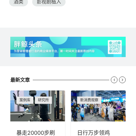
酒类
影视剧植入
最新文章


案例库
研究所
新消费观察
暴走20000步刷
日行万步领鸡