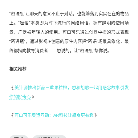
“密语瓶”让聊天的意义不止于对话，也能够落到实实在在的物品
上。“密语”本身即为时下流行的网络用语，拥有鲜明的使用场
景，广泛被年轻人的使用。可口可乐通过创意中插的形式表现
“密语瓶”，通过影视IP创意的原生内容把“密语”场景具象化，最
终都指向教导消费者——想说的，让“密语瓶”帮你说。
相关推荐
《
美汁源推出新品三重果粒橙，想和胡歌一起用悬念故事引发
你的好奇心
》
《
可口可乐奥运互动：AR科技让瓶身更有趣
》