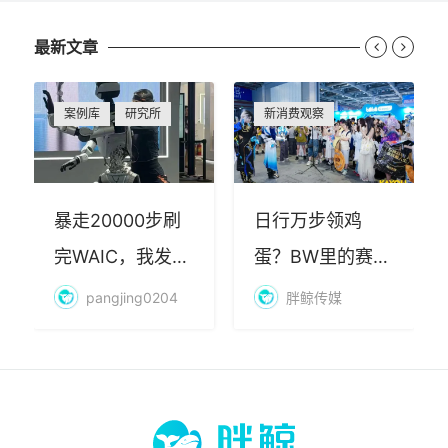
最新文章


案例库
研究所
新消费观察
暴走20000步刷
日行万步领鸡
完WAIC，我发现
蛋？BW里的赛博
AI最赚钱的不是
朝圣，藏着品牌
pangjing0204
胖鲸传媒
算力
年轻化的密码