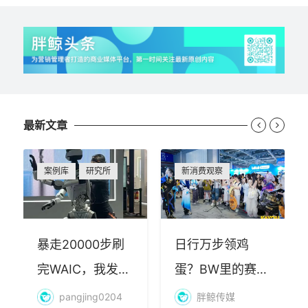
最新文章


案例库
研究所
新消费观察
暴走20000步刷
日行万步领鸡
完WAIC，我发现
蛋？BW里的赛博
AI最赚钱的不是
朝圣，藏着品牌
pangjing0204
胖鲸传媒