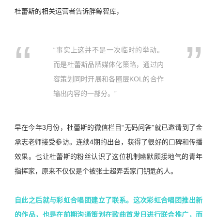
杜蕾斯的相关运营者告诉胖鲸智库，
“事实上这并不是一次临时的举动。
而是杜蕾斯品牌媒体化策略，通过内
容策划同时开展和各圈层KOL的合作
输出内容的一部分。”
早在今年3月份，杜蕾斯的微信栏目“无码问答”就已邀请到了金
承志老师接受参访。连续4期的出台，获得了很好的口碑和传播
效果。也让杜蕾斯的粉丝认识了这位机制幽默颇接地气的青年
指挥家，原来不仅仅是个被张士超弄丢家门钥匙的人。
自此之后就与彩虹合唱团建立了联系。这次彩虹合唱团推出新
的作品，也是在前期沟通策划在歌曲首发日进行联合推广，而