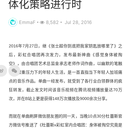
体化策略进行时
EmmaF
8,582
Jul 28, 2016
2016年7月27日，继《张士超你到底把我家钥匙放哪里了》之
后，彩虹合唱团再次发力，发布最新神曲《感觉身体被掏
空》，由合唱团艺术总监金承志老师作词作曲，以幽默的笔触
调侃繁重压力下的年轻人生活，是一首直指当下年轻人加班痛
点的音乐作品。单曲一经发布，就受到了各行业白领群体的疯
狂转发，截止发文时间该音乐视频在腾讯视频播放量达70万
次，并在B站上更是获得148万次播放及9000余次分享。
而就在单曲刷屏微信朋友圈的同一天，当晚10点30分杜蕾斯官
方微信号推送了《杜蕾斯x彩虹室内合唱团：身体被掏空究竟是