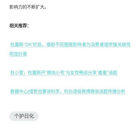
影响力的不断扩大。
相关推荐：
杜蕾斯“DA”栏目，借助不同圈层影响者为消费者提供强关联性
附加价值
杜小爱，杜蕾斯开“微信小号”与女性畅谈分享“羞羞”话题
数据中心|借势也要讲科学，科比退役微博微信话题传播分析
个护日化