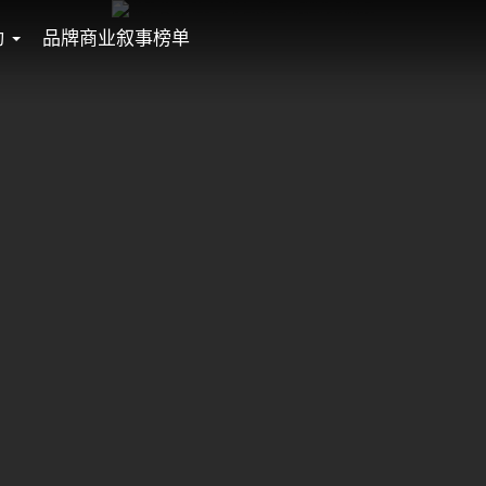
动
品牌商业叙事榜单