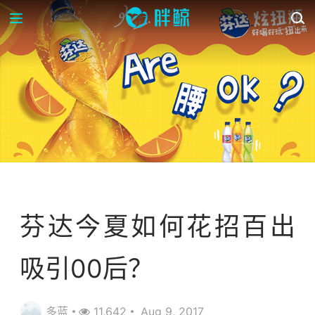
案例库
芬达今夏如何花招百出
吸引00后？
多蓝
11,642
Aug 9, 2017