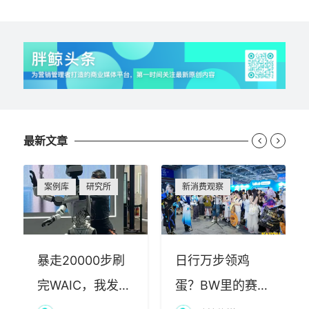
最新文章


案例库
研究所
新消费观察
暴走20000步刷
日行万步领鸡
完WAIC，我发现
蛋？BW里的赛博