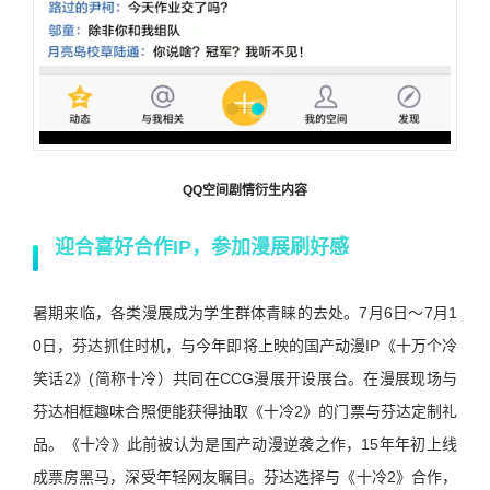
QQ空间剧情衍生内容
迎合喜好合作IP，参加漫展刷好感
暑期来临，各类漫展成为学生群体青睐的去处。7月6日～7月1
0日，芬达抓住时机，与今年即将上映的国产动漫IP《十万个冷
笑话2》(简称十冷）共同在CCG漫展开设展台。在漫展现场与
芬达相框趣味合照便能获得抽取《十冷2》的门票与芬达定制礼
品。《十冷》此前被认为是国产动漫逆袭之作，15年年初上线
成票房黑马，深受年轻网友瞩目。芬达选择与《十冷2》合作，