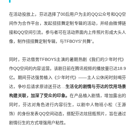
在活动投放上，芬达选择了00后用户为主的QQ公众号和QQ空
间作为合作平台，发起扭扭舞定制专辑的活动，并经由微博链
接和QQ空间引流。参与者可在活动界面内上传照片形成大头人
像，制作扭扭舞定制专辑，与TFBOYS“共舞”。
同时，芬达借势TFBOYS主演的暑期热剧《我们的少年时代》
作QQ空间的内容运营。该剧日前在腾讯视频的播放量已达18.9
亿。期间芬达强势植入《少年时代》——主人公休闲时刻喝芬
达，争吵后请求原谅送芬达…
生活化的剧情与芬达的饮用场景
构建关联，加深了受众的印象。
在产品植入剧情，增加露出的
同时，芬达对角色进行内容衍生，以剧中人物班小松（王源
饰）的身份发表QQ空间动态，搭配芬达炫扭瓶照片，旨在通过
剧情衍生的方式增强用户粘性。