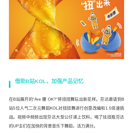
借助B站KOL，加强产品记忆
在B站展开的“Are 腰 OK?”将扭扭舞玩出新花样。芬达邀请到B
站5位人气二次元舞蹈KOL对扭扭舞进行创意改编和1.5倍速挑
战。视频中频频出现芬达大型公仔递上饮料，喝了炫扭瓶芬达
的UP主们在加快的背景音乐下舞蹈，活力满分。